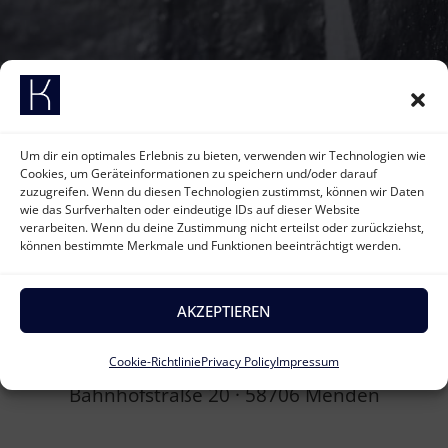
Um dir ein optimales Erlebnis zu bieten, verwenden wir Technologien wie
Cookies, um Geräteinformationen zu speichern und/oder darauf
zuzugreifen. Wenn du diesen Technologien zustimmst, können wir Daten
wie das Surfverhalten oder eindeutige IDs auf dieser Website
verarbeiten. Wenn du deine Zustimmung nicht erteilst oder zurückziehst,
können bestimmte Merkmale und Funktionen beeinträchtigt werden.
AKZEPTIEREN
Haargalerie Kourou
Konstantina Kourou-Scholand (Inhaberin)
Cookie-Richtlinie
Privacy Policy
Impressum
Bahnhofstraße 20 ·
58706 Menden